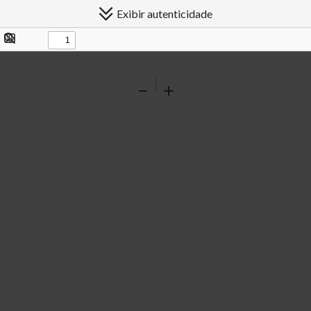
Exibir autenticidade
Exibir/ocultar
Procurar
painel
Ferramentas
Reduzir
Ampliar