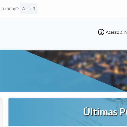
a o rodapé
Alt + 3
Acesso á i
Últimas P